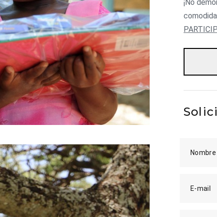
¡No demor
comodida
PARTICI
Solic
Nombre
E-mail