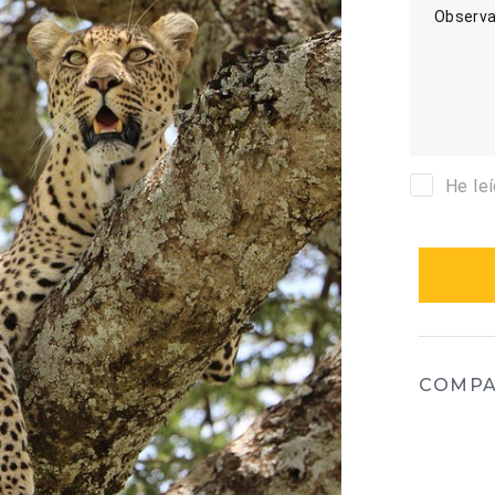
Observa
He le
COMPA